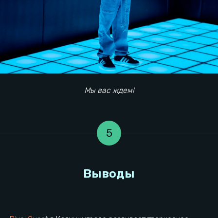
Мероприятия
Информация
Мы вас ждем!
Наши игры
Детский день рождения
Тарифы
Корпоратив
Сертификаты
Взрослый день рождения
Правила игры
Выпускной
5
Вакансии
Тимбилдинг
Контакты локации
О компании
Общая информация
Конфидециальность
Франшиза
Правила посещения
Реквизиты УК
Разработка сайта
Контакты УК
Товарный знак ®
Реквизиты локации
Полезные статьи