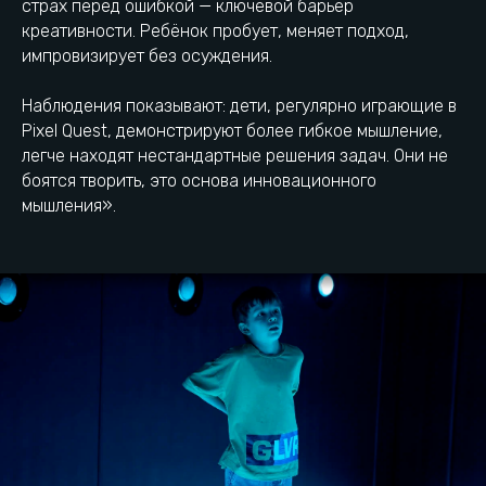
страх перед ошибкой — ключевой барьер
Пиксель Квест находится
креативности. Ребёнок пробует, меняет подход,
в самом сердце
импровизирует без осуждения.
Калининграда
Наблюдения показывают: дети, регулярно играющие в
Pixel Quest, демонстрируют более гибкое мышление,
+7 (911) 073-33-73
Остановка Школа
легче находят нестандартные решения задач. Они не
№13
боятся творить, это основа инновационного
мышления».
г. Калининград, ул.
Городская парковка
Аксакова, 95А
Как добраться
Есть вопрос? Напиши нам: