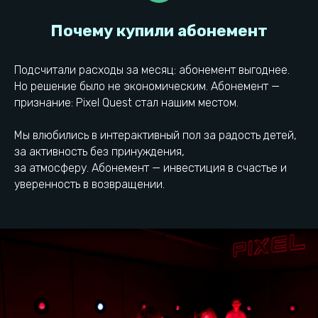
Пиксель Квест находится
в самом сердце
Подсчитали расходы за месяц: абонемент выгоднее.
Калининграда
Но решение было не экономическим. Абонемент —
признание: Pixel Quest стал нашим местом.
Мы влюбились в интерактивный пол за радость детей,
+7 (911) 073-33-73
Остановка Школа
№13
за активность без принуждения,
за атмосферу. Абонемент — инвестиция в счастье и
уверенность в возвращении.
г. Калининград, ул.
Городская парковка
Аксакова, 95А
Как добраться
Есть вопрос? Напиши нам: