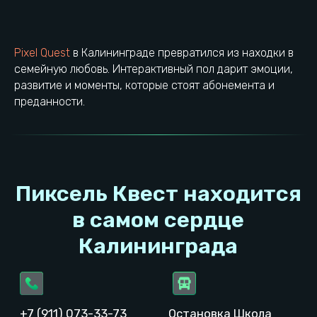
Разработка сайта
Контакты УК
Товарный знак ®
Реквизиты локации
Полезные статьи
Pixel Quest
в Калининграде превратился из находки в
Проложить маршрут
Выбрать город
семейную любовь. Интерактивный пол дарит эмоции,
развитие и моменты, которые стоят абонемента и
преданности.
ИП Быков Феликс Евгеньевич
ОГРН: 321392600040972
ИНН: 391707738142
© 2023−2026. Pixel Quest. Все права защищены.
Копирование материалов сайта запрещено