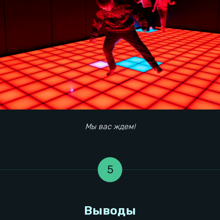
Мероприятия
Информация
Наши игры
Мы вас ждем!
Детский день рождения
Тарифы
Корпоратив
Сертификаты
Взрослый день рождения
Правила игры
Выпускной
Вакансии
Тимбилдинг
5
Контакты локации
О компании
Общая информация
Конфидециальность
Франшиза
Правила посещения
Реквизиты УК