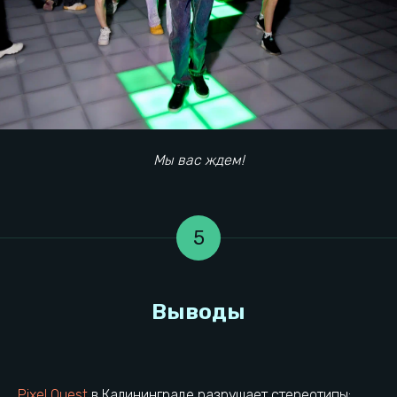
Мероприятия
Информация
Мы вас ждем!
Наши игры
Детский день рождения
Тарифы
Корпоратив
Сертификаты
Взрослый день рождения
Правила игры
Выпускной
5
Вакансии
Тимбилдинг
Контакты локации
О компании
Общая информация
Конфидециальность
Франшиза
Правила посещения
Реквизиты УК
Разработка сайта
Контакты УК
Товарный знак ®
Реквизиты локации
Полезные статьи
Pixel Quest
в Калининграде разрушает стереотипы: