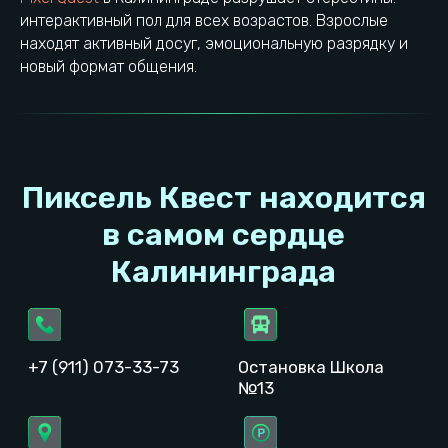
интерактивный пол для всех возрастов. Взрослые
Проложить маршрут
Выбрать город
находят активный досуг, эмоциональную разрядку и
новый формат общения.
ИП Быков Феликс Евгеньевич
ОГРН: 321392600040972
ИНН: 391707738142
© 2023−2026. Pixel Quest. Все права защищены.
Копирование материалов сайта запрещено