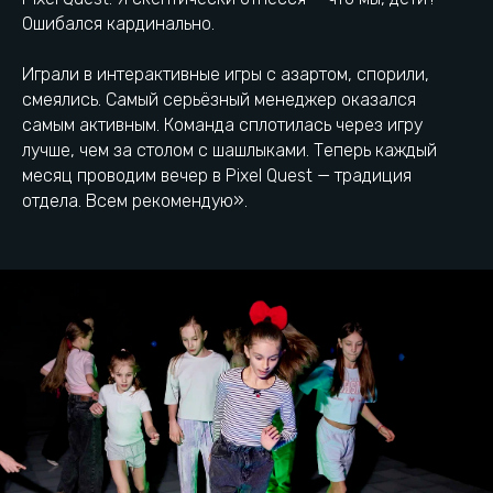
Пиксель Квест находится
Ошибался кардинально.
в самом сердце
Калининграда
Играли в интерактивные игры с азартом, спорили,
смеялись. Самый серьёзный менеджер оказался
самым активным. Команда сплотилась через игру
+7 (911) 073-33-73
Остановка Школа
лучше, чем за столом с шашлыками. Теперь каждый
№13
месяц проводим вечер в Pixel Quest — традиция
отдела. Всем рекомендую».
г. Калининград, ул.
Городская парковка
Аксакова, 95А
Как добраться
Есть вопрос? Напиши нам: