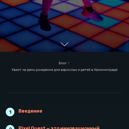
Блог
/
Квест на день рождения для взрослых и детей в Калининграде
Введение
1
Введение
Pixel Quest — это инновационный