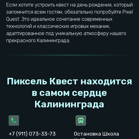
Товарный знак ®
Если хотите устроить квест на день рождения, который
Реквизиты локации
Полезные статьи
запомнится всем гостям, обязательно попробуйте Pixel
Quest. Это идеальное сочетание современных
Проложить маршрут
Выбрать город
технологий и классических игровых механик,
адаптированное под уникальную атмосферу нашего
прекрасного Калининграда.
ИП Быков Феликс Евгеньевич
ОГРН: 321392600040972
ИНН: 391707738142
© 2023−2026. Pixel Quest. Все права защищены.
Копирование материалов сайта запрещено