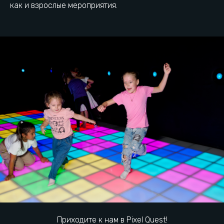
как и взрослые мероприятия.
Пиксель Квест находится
в самом сердце
Калининграда
+7 (911) 073-33-73
Остановка Школа
№13
г. Калининград, ул.
Городская парковка
Аксакова, 95А
Как добраться
Есть вопрос? Напиши нам:
Приходите к нам в Pixel Quest!