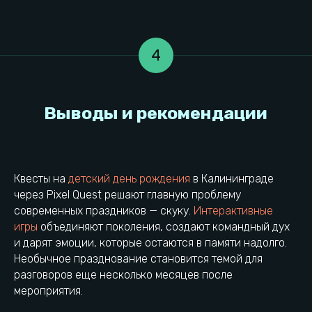
4
Мероприятия
Информация
Наши игры
Детский день рождения
Квесты на
детский день рождения
в Калининграде
Тарифы
Корпоратив
через Pixel Quest решают главную проблему
Сертификаты
Взрослый день рождения
Правила игры
современных праздников — скуку.
Интерактивные
Выпускной
Вакансии
игры
объединяют поколения, создают командный дух
Тимбилдинг
Контакты локации
и дарят эмоции, которые остаются в памяти надолго.
Необычное празднование становится темой для
О компании
Общая информация
разговоров еще несколько месяцев после
Конфидециальность
Франшиза
мероприятия.
Правила посещения
Реквизиты УК
Разработка сайта
Контакты УК