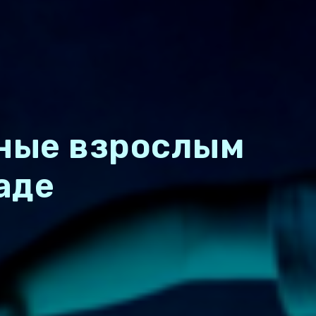
дные взрослым
аде