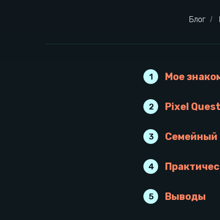
Блог
/
Мое знако
1
Pixel Ques
2
Семейный 
3
Практичес
4
Выводы
5